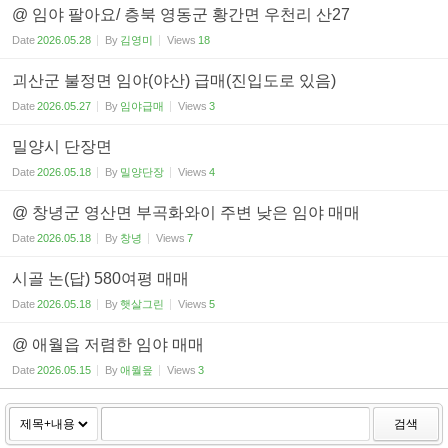
@ 임야 팔아요/ 층북 영동군 황간면 우천리 산27
Date
2026.05.28
By
김영미
Views
18
괴산군 불정면 임야(야산) 급매(진입도로 있음)
Date
2026.05.27
By
임야급매
Views
3
밀양시 단장면
Date
2026.05.18
By
밀양단장
Views
4
@ 창녕군 영산면 부곡화와이 주변 낮은 임야 매매
Date
2026.05.18
By
창녕
Views
7
시골 논(답) 580여평 매매
Date
2026.05.18
By
햇살그린
Views
5
@ 애월읍 저렴한 임야 매매
Date
2026.05.15
By
애월읖
Views
3
검색