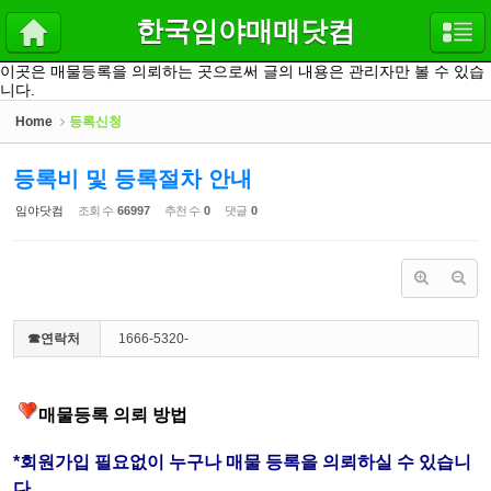
Sketchbook5, 스케치북5
Sketchbook5, 스케치북5
한국임야매매닷컴
이곳은 매물등록을 의뢰하는 곳으로써 글의 내용은 관리자만 볼 수 있습
니다.
Home
등록신청
등록비 및 등록절차 안내
임야닷컴
조회 수
66997
추천 수
0
댓글
0
☎연락처
1666-5320-
매물등록 의뢰 방법
*회원가입 필요없이 누구나 매물 등록을 의뢰하실 수 있습니
다.