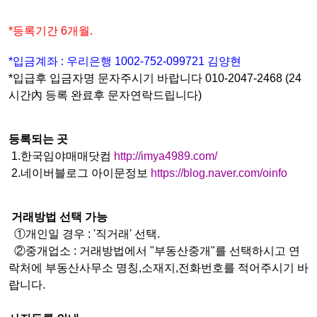
*등록기간 6개월.
*입금계좌 : 우리은행 1002-752-099721 김양현
*입급후 입금자명 문자주시기 바랍니다 010-2047-2468 (24
시간內 등록 완료후 문자연락드립니다)
등록되는 곳
1.한국임야매매닷컴
http://imya4989.com/
2.네이버블로그 아이문정보
https://blog.naver.com/oinfo
거래방법 선택 가능
①개인일 경우 : '직거래' 선택.
②중개업소 : 거래방법에서 "부동산중개"를 선택하시고 연
락처에 부동산사무소 명칭,소재지,전화번호를 적어주시기 바
랍니다.