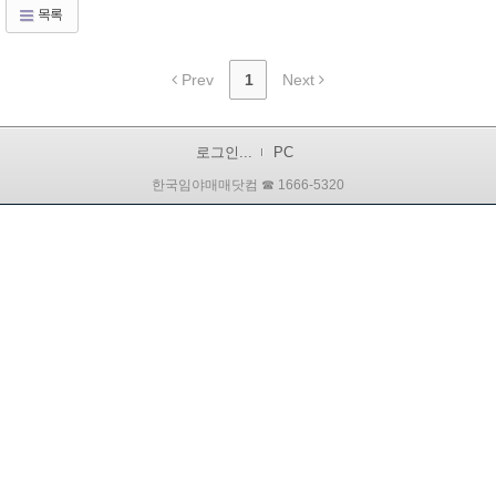
목록
Prev
1
Next
로그인...
PC
한국임야매매닷컴 ☎ 1666-5320