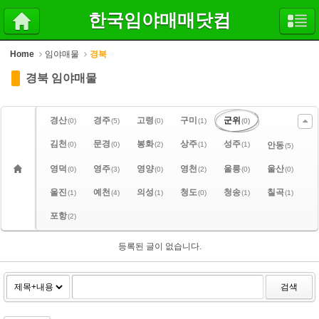
Sketchbook5, 스케치북5
Sketchbook5, 스케치북5
한국임야매매닷컴
Home
임야매물
경북
경북 임야매물
경산
경주
고령
구미
군위
(0)
(5)
(0)
(1)
(0)
김천
문경
봉화
상주
성주
(0)
(0)
(2)
(1)
(1)
안동
(5)
영덕
영주
영양
영천
울릉
울산
(0)
(3)
(0)
(2)
(0)
(0)
울진
예천
의성
청도
청송
칠곡
(1)
(4)
(1)
(0)
(1)
(1)
포항
(2)
등록된 글이 없습니다.
검색