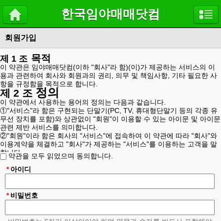
한국임야매매닷컴
회원가입
목적
제 1 조
이 약관은 임야매매닷컴(이하 "회사"라 함)(이)가 제공하는 서비스의 이
용과 관련하여 회사와 회원과의 권리, 의무 및 책임사항, 기타 필요한 사
항을 규정함을 목적으로 합니다.
정의
제 2 조
이 약관에서 사용하는 용어의 정의는 다음과 같습니다.
①"서비스"라 함은 구현되는 단말기(PC, TV, 휴대형단말기 등의 각종 유
무선 장치를 포함)와 상관없이 "회원"이 이용할 수 있는 아이문 및 아이문
관련 제반 서비스를 의미합니다.
②"회원"이라 함은 회사의 "서비스"에 접속하여 이 약관에 따라 "회사"와
이용계약을 체결하고 "회사"가 제공하는 "서비스"를 이용하는 고객을 말
합니다.
약관을 모두 읽었으며 동의합니다.
③"아이디(ID)"라 함은 "회원"의 식별과 "서비스" 이용을 위하여 "회원"이
정하고 "회사"가 승인하는 "회원"의 이메일 주소를 의미합니다.
*
아이디
④"비밀번호"라 함은 "회원"이 부여 받은 "아이디와 일치되는 "회원"임을
확인하고 비밀보호를 위해 "회원" 자신이 정한 문자 또는 숫자의 조합을
의미합니다.
*
비밀번호
위 항에서 정의되지 않은 이 약관상의 용어의 의미는 일반적인 거래관행
에 의합니다.