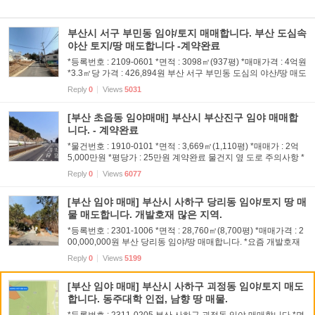
부산시 서구 부민동 임야/토지 매매합니다. 부산 도심속
야산 토지/땅 매도합니다 -계약완료
*등록번호 : 2109-0601 *면적 : 3098㎡(937평) *매매가격 : 4억원
*3.3㎡당 가격 : 426,894원 부산 서구 부민동 도심의 야산/땅 매도
합니다. 계약완료 물건지 뒤편에서 .. 주의사항 *직거래 계약은 당
Reply
0
Views
5031
사자 책임입니다. 본 정보는 의뢰인으로부터 받은 참고용...
[부산 초읍동 임야매매] 부산시 부산진구 임야 매매합
니다. - 계약완료
*물건번호 : 1910-0101 *면적 : 3,669㎡(1,110평) *매매가 : 2억
5,000만원 *평당가 : 25만원 계약완료 물건지 옆 도로 주의사항 *
직거래 물건의 계약은 당사자 책임입니다. 거래에 신중을 기하시
Reply
0
Views
6077
기 바랍니다. *본 매물정보의 무단 복제,전재,도용,재게시를 금...
[부산 임야 매매] 부산시 사하구 당리동 임야/토지 땅 매
물 매도합니다. 개발호재 많은 지역.
*등록번호 : 2301-1006 *면적 : 28,760㎡(8,700평) *매매가격 : 2
00,000,000원 부산 당리동 임야/땅 매매합니다. *요즘 개발호재
가 많은 부산 당리동 임야입니다. *부산시 2030 서부권 개발 계획
Reply
0
Views
5199
에 따라 부산 서쪽 사하구 개발이 한창입니다. *해당 임야는 밀...
[부산 임야 매매] 부산시 사하구 괴정동 임야/토지 매도
합니다. 동주대학 인접, 남향 땅 매물.