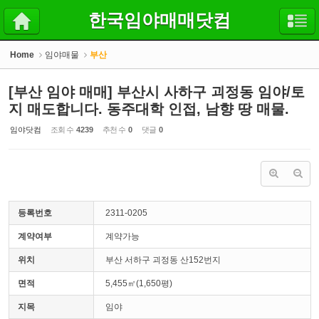
Sketchbook5, 스케치북5
Sketchbook5, 스케치북5
한국임야매매닷컴
Home
임야매물
부산
[부산 임야 매매] 부산시 사하구 괴정동 임야/토
지 매도합니다. 동주대학 인접, 남향 땅 매물.
임야닷컴
조회 수
4239
추천 수
0
댓글
0
등록번호
2311-0205
계약여부
계약가능
위치
부산 서하구 괴정동 산152번지
면적
5,455㎡(1,650평)
지목
임야